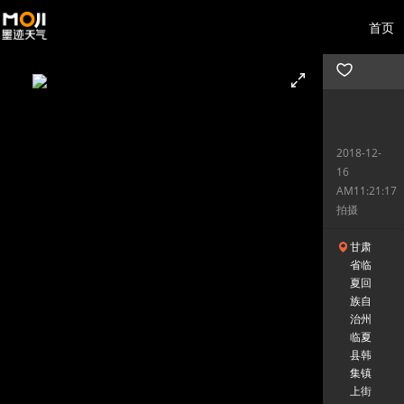
首页
2018-12-
16
AM11:21:17
拍摄
甘肃
省临
夏回
族自
治州
临夏
县韩
集镇
上街