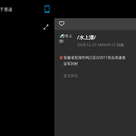
于墨迹
随时随地 想查就查
/水上漂/
2018-12-27 AM9:45:12 拍摄
安徽省芜湖市鸠江区G5011芜合高速靠
近军刘村
暂无评论