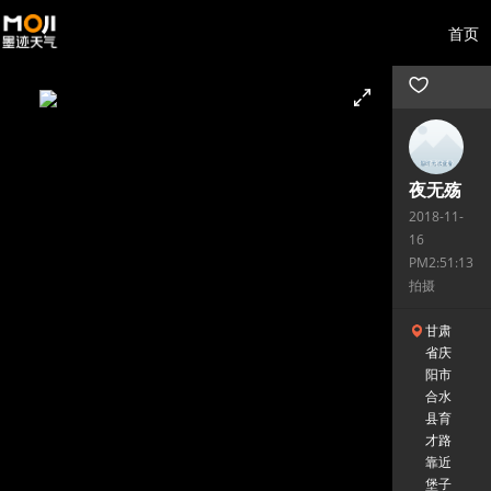
首页
夜无殇
2018-11-
16
PM2:51:13
拍摄
甘肃
省庆
阳市
合水
县育
才路
靠近
堡子