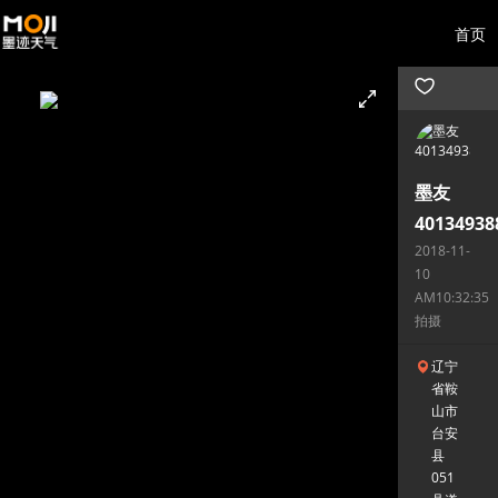
首页
墨友
40134938
2018-11-
10
AM10:32:35
拍摄
辽宁
省鞍
山市
台安
县
051