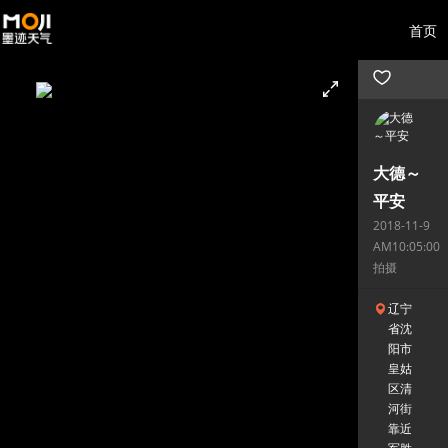
首页
大德～
平安
2018-11-9
AM10:05:00
拍摄
辽宁
省沈
阳市
皇姑
区清
河街
靠近