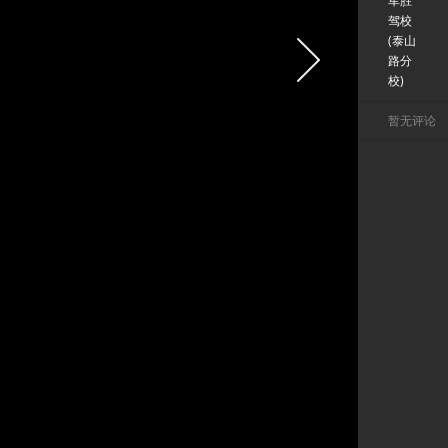
军胜
驾校
(泰山
路分
校)
暂无评论