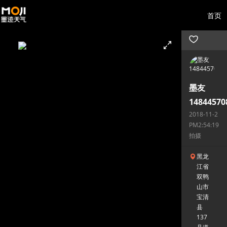
首页
墨友
14844570
2018-11-2
PM2:54:19
拍摄
黑龙
江省
双鸭
山市
宝清
县
137