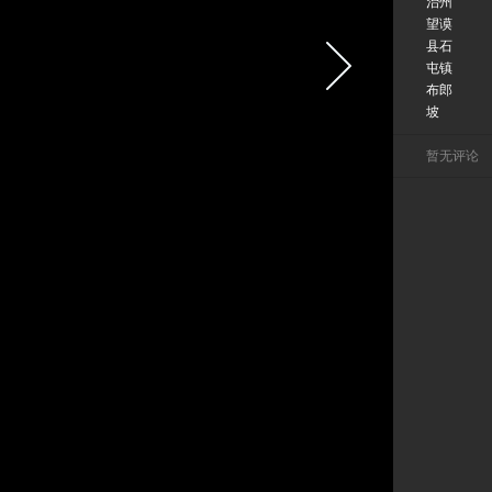
治州
望谟
县石
屯镇
布郎
坡
暂无评论