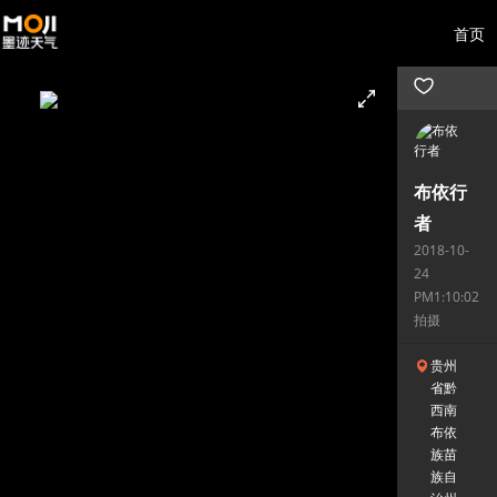
首页
布依行
者
2018-10-
24
PM1:10:02
拍摄
贵州
省黔
西南
布依
族苗
族自