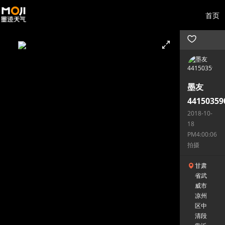
首页
墨友
44150359
2018-10-
18
PM4:00:06
拍摄
甘肃
省武
威市
凉州
区中
清段