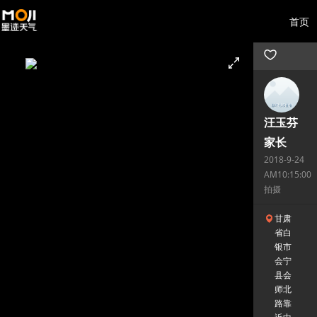
首页
汪玉芬
家长
2018-9-24
AM10:15:00
拍摄
甘肃
省白
银市
会宁
县会
师北
路靠