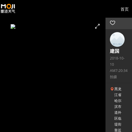
首页
建国
2018-10-
10
AM7:20:34
拍摄
黑龙
江省
哈尔
滨市
道外
区临
堤街
靠近