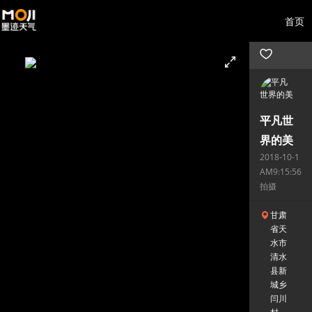
首页
平凡世
界的美
2018-10-1
AM9:15:56
拍摄
甘肃
省天
水市
清水
县新
城乡
闫川