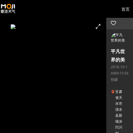
首页
平凡世
界的美
2018-10-1
AM9:15:56
拍摄
甘肃
省天
水市
清水
县新
城乡
闫川