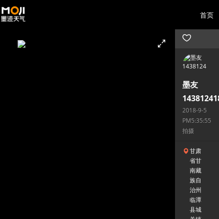
首页
墨友
14381241
2018-9-5
PM5:35:55
拍摄
甘肃
省甘
南藏
族自
治州
临潭
县城