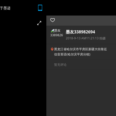
于墨迹
随时随地 想查就查
墨友338982694
2018-9-13 AM11:21:13 拍摄
黑龙江省哈尔滨市平房区新疆大街靠近
佳音英语(哈尔滨平房分校)
暂无评论