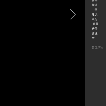
林路
靠近
中国
建设
银行
(临夏
分行
营业
室)
暂无评论