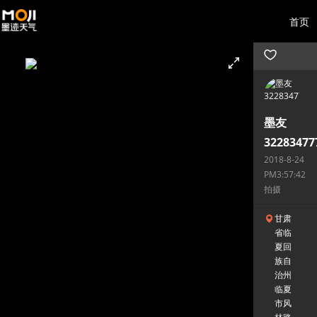
首页
墨友
32283477
2018-8-24
PM3:57:42
拍摄
甘肃
省临
夏回
族自
治州
临夏
市风