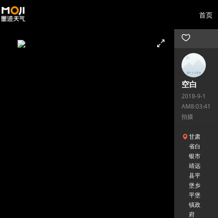
首页
空白
2018-9-1
AM8:03:41
拍摄
甘肃
省白
银市
靖远
县平
堡乡
平堡
镇政
府