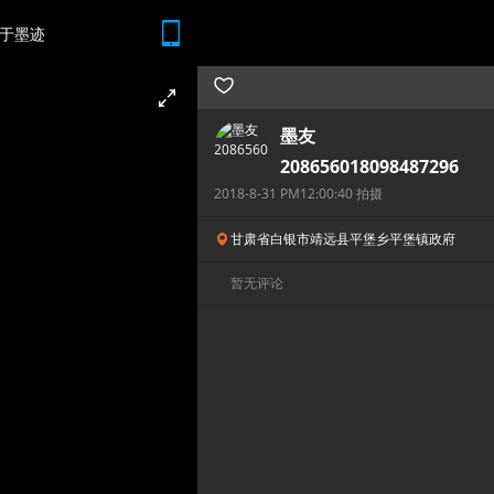
于墨迹
随时随地 想查就查
墨友
208656018098487296
2018-8-31 PM12:00:40 拍摄
甘肃省白银市靖远县平堡乡平堡镇政府
暂无评论