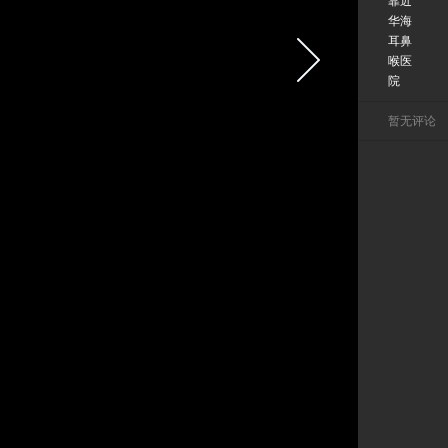
靠近
华海
耳鼻
喉医
院
暂无评论