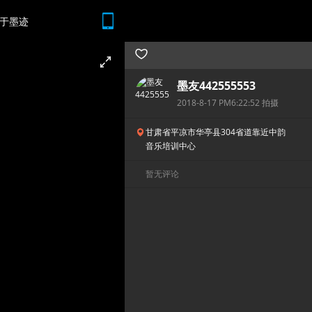
于墨迹
随时随地 想查就查
墨友442555553
2018-8-17 PM6:22:52 拍摄
甘肃省平凉市华亭县304省道靠近中韵
音乐培训中心
暂无评论