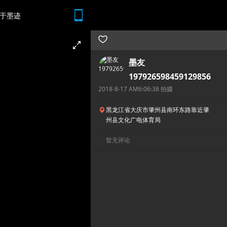
于墨迹
随时随地 想查就查
墨友
197926598459129856
2018-8-17 AM6:06:38 拍摄
黑龙江省大庆市肇州县南环东路靠近肇
州县文化广电体育局
暂无评论