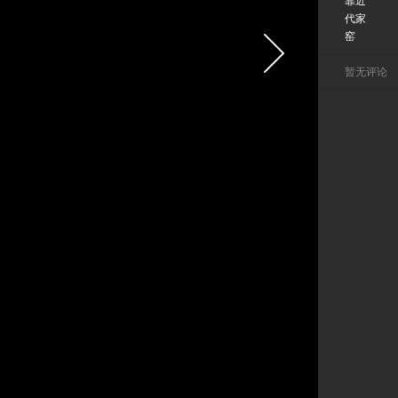
靠近
代家
窑
暂无评论