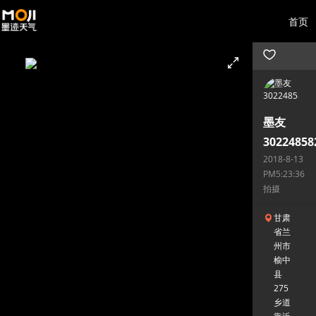
首页
墨友
30224858
2018-8-13
PM5:23:36
拍摄
甘肃
省兰
州市
榆中
县
275
乡道