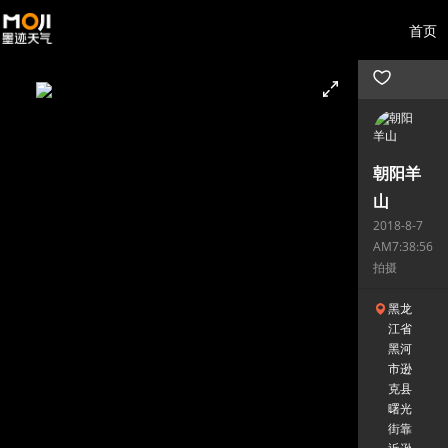
首页
朝阳羊
山
2018-8-7
AM7:38:56
拍摄
黑龙
江省
黑河
市逊
克县
曙光
街靠