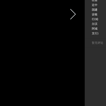
街靠
近中
国建
设银
行(哈
尔滨
阿城
支行)
暂无评论