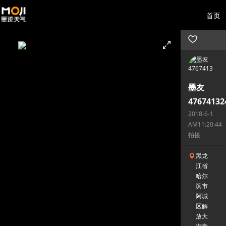
首页
墨友
47674132
2018-6-1
AM11:20:44
拍摄
黑龙
江省
哈尔
滨市
阿城
区解
放大