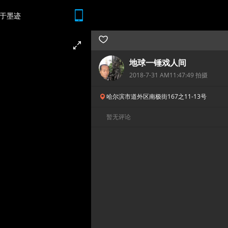
于墨迹
随时随地 想查就查
地球一锤戏人间
2018-7-31 AM11:47:49 拍摄
哈尔滨市道外区南极街167之11-13号
暂无评论