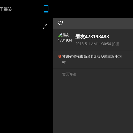
于墨迹
随时随地 想查就查
墨友473193483
2018-5-1 AM11:30:54 拍摄
甘肃省张掖市高台县373乡道靠近小坝
村
暂无评论