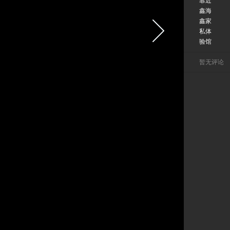
靠近
鑫海
鑫家
私体
验馆
暂无评论