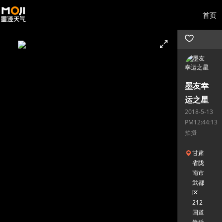
首页
墨友幸
运之星
2018-5-13
PM12:44:13
拍摄
甘肃
省陇
南市
武都
区
212
国道