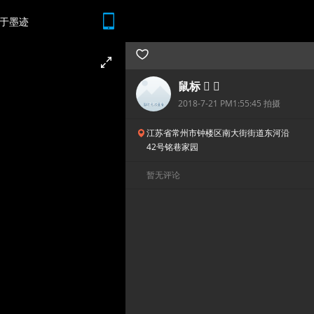
于墨迹
随时随地 想查就查
鼠标  
2018-7-21 PM1:55:45 拍摄
江苏省常州市钟楼区南大街街道东河沿
42号铭巷家园
暂无评论