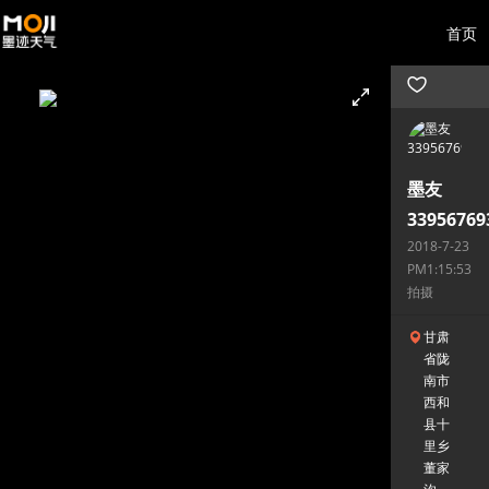
首页
墨友
33956769
2018-7-23
PM1:15:53
拍摄
甘肃
省陇
南市
西和
县十
里乡
董家