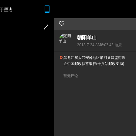
于墨迹
随时随地 想查就查
朝阳羊山
2018-7-24 AM8:03:43 拍摄
黑龙江省大兴安岭地区塔河县昌盛街靠
近中国邮政储蓄银行(十八站邮政支局)
暂无评论