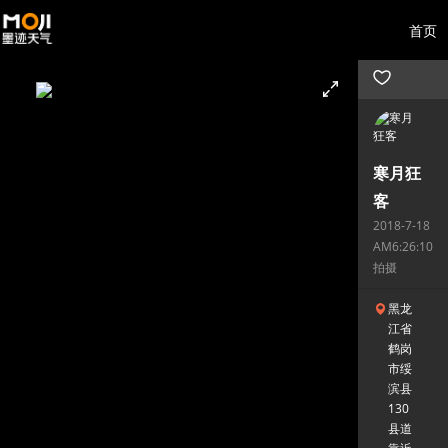
首页
寒月狂
客
2018-7-18
AM6:26:10
拍摄
黑龙
江省
鹤岗
市绥
滨县
130
县道