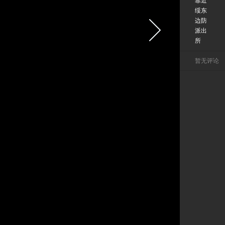
靠近
绥东
边防
派出
所
暂无评论