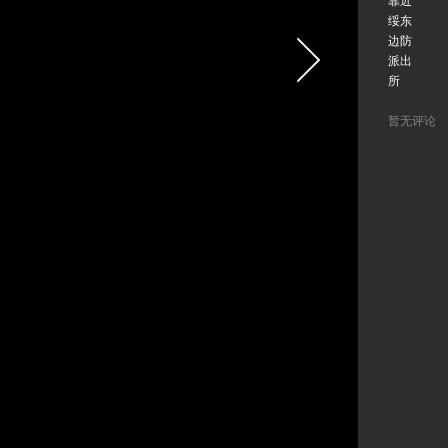
靠近
绥东
边防
派出
所
暂无评论