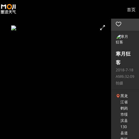
首页
寒月狂
客
2018-7-18
AM6:32:09
拍摄
黑龙
江省
鹤岗
市绥
滨县
130
县道