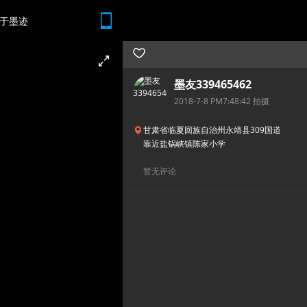
于墨迹
随时随地 想查就查
墨友339465462
2018-7-8 PM7:48:42 拍摄
甘肃省临夏回族自治州永靖县309国道
靠近盐锅峡镇陈家小学
暂无评论