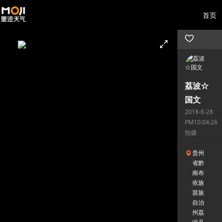
首页
荔波☆
国文
2018-6-28
PM10:04:26
拍摄
贵州
省黔
南布
依族
苗族
自治
州荔