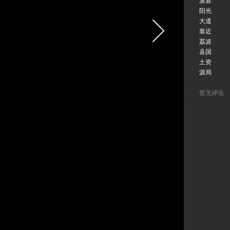
波县
阳光
大道
靠近
荔波
县国
土资
源局
暂无评论