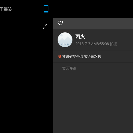
于墨迹
随时随地 想查就查
丙火
2018-7-3 AM8:55:08 拍摄
甘肃省华亭县东华镇双凤
暂无评论