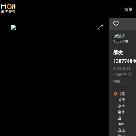
首页
墨友
13877484
2018-3-21
AM8:27:17
拍摄
甘肃
省天
水市
清水
县
045
县道