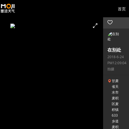
首页
在别处
2018-6-24
PM12:09:04
拍摄
甘肃
省天
水市
麦积
区麦
积镇
633
乡道
麦积