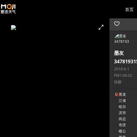
首页
墨友
34781931
2018-6-1
PM1:06:02
拍摄
黑龙
江省
哈尔
滨市
尚志
市庆
楼公