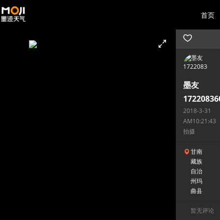
首页
墨友
17220836
2018-3-31
AM10:21:43
拍摄
甘南
藏族
自治
州玛
曲县
暂无评论