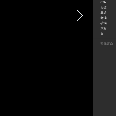
026
乡道
靠近
老汤
砂锅
大骨
面
暂无评论