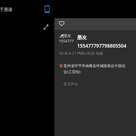
于墨迹
随时随地 想查就查
墨友
155477797798805504
2018-4-21 PM6:28:02 拍摄
贵州省毕节市纳雍县环城路靠近中国信
合(工贸街)
暂无评论