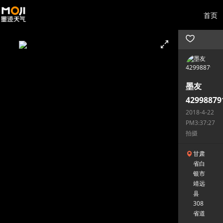
首页
墨友
42998879
2018-4-22
PM3:37:27
拍摄
甘肃
省白
银市
靖远
县
308
省道