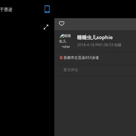
于墨迹
随时随地 想查就查
睡睡虫儿sophie
2018-4-18 PM1:38:53 拍摄
昌都市左贡县653乡道
暂无评论