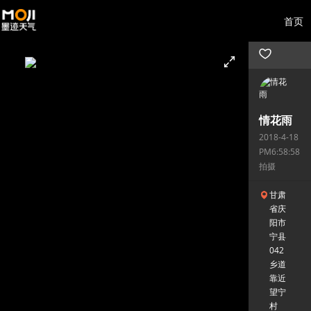
首页
情花雨
2018-4-18
PM6:58:58
拍摄
甘肃
省庆
阳市
宁县
042
乡道
靠近
望宁
村