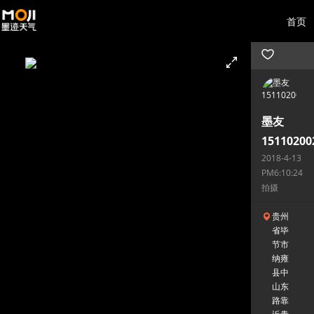
首页
墨友
15110200
2018-4-13
PM6:10:24
拍摄
贵州
省毕
节市
纳雍
县中
山东
路靠