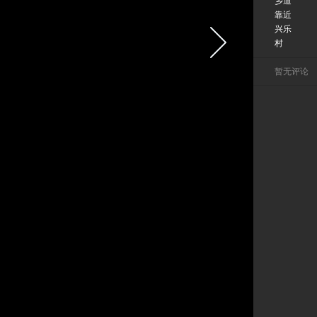
乡道
靠近
兴乐
村
暂无评论