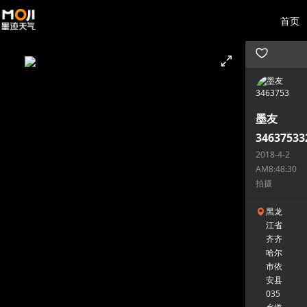
首页
墨友
34637533
2018-4-2
AM8:48:30
拍摄
黑龙
江省
齐齐
哈尔
市依
安县
035