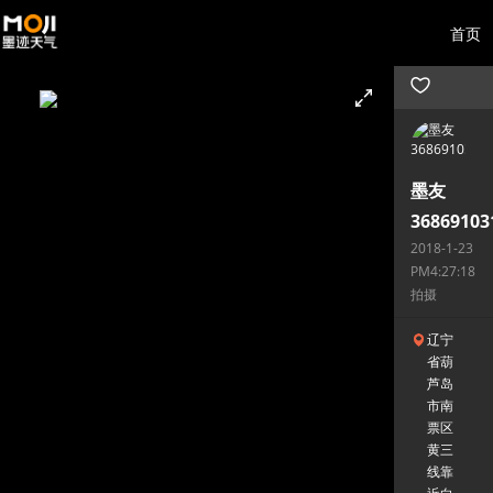
首页
墨友
36869103
2018-1-23
PM4:27:18
拍摄
辽宁
省葫
芦岛
市南
票区
黄三
线靠