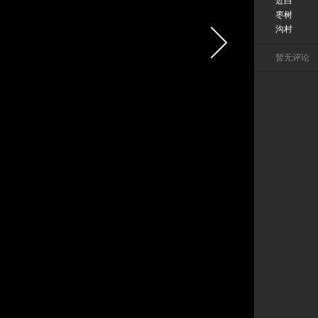
近白
枣树
沟村
暂无评论