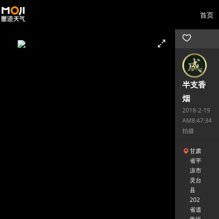
首页
半支香
烟
2018-2-19
AM8:47:34
拍摄
甘肃
省平
凉市
灵台
县
202
省道