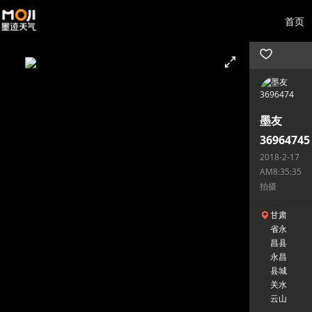
首页
墨友
36964745
2018-2-17
AM8:35:35
拍摄
甘肃
省永
昌县
永昌
县城
关水
云山