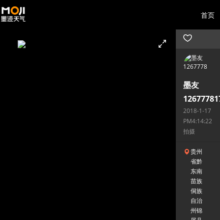
首页
墨友
12677781
2018-1-17
PM4:14:22
拍摄
贵州
省黔
东南
苗族
侗族
自治
州锦