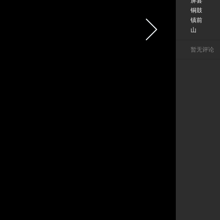
屏县
铜鼓
镇前
山
暂无评论