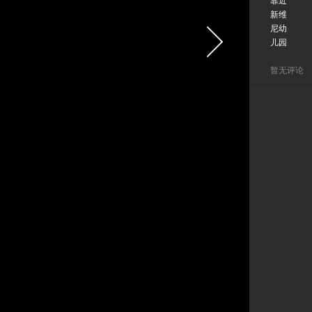
靠近
新维
尼幼
儿园
暂无评论